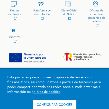
Factura
Plataforma de
Diario Oficial
Oficinas de
electrónica
contratación
de Galicia
atención á
cidadanía e de
rexistro
eServizos
Este portal emprega cookies propias ou de terceiros con
Logo da Xunta de Galicia
fins analíticos, así como ligazóns a portais de terceiros para
poder compartir contido nas redes sociais. Pode obter máis
información na
política de cookies
.
Xunta de Galicia. Información mantida e publicada na intranet pola
Xunta de Galicia
CONFIGURAR COOKIES
Atención á cidadanía