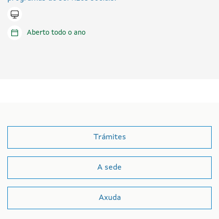
Tramitar en liña
Aberto todo o ano
Trámites
A sede
Axuda