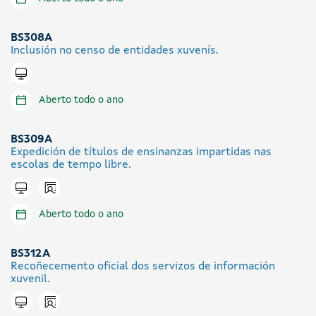
BS308A
Inclusión no censo de entidades xuvenís.
Tramitar en liña
Aberto todo o ano
BS309A
Expedición de títulos de ensinanzas impartidas nas
escolas de tempo libre.
Icono presencial
Tramitar en liña
Aberto todo o ano
BS312A
Recoñecemento oficial dos servizos de información
xuvenil.
Icono presencial
Tramitar en liña