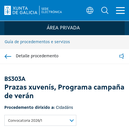
Ab
Búsqueda
Logo da Sede electrónica da Xunta de G
ÁREA PRIVADA
Guía de procedementos e servizos
Detalle procedemento
Ir á sección pai
Read
BS303A
Prazas xuvenís, Programa campaña
de verán
Procedemento dirixido a:
Cidadáns
Convocatoria 2026/1