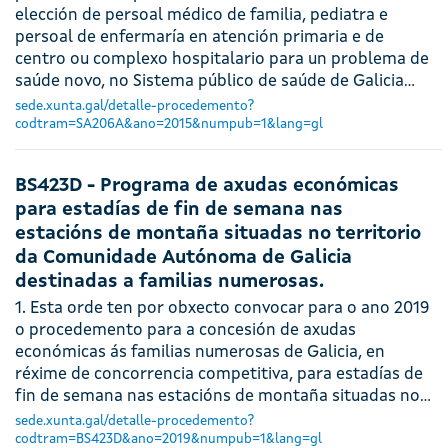
elección de persoal médico de familia, pediatra e
persoal de enfermaría en atención primaria e de
centro ou complexo hospitalario para un problema de
saúde novo, no Sistema público de saúde de Galicia…
sede.xunta.gal/detalle-procedemento?
codtram=SA206A&ano=2015&numpub=1&lang=gl
BS423D - Programa de axudas económicas
para estadías de fin de semana nas
estacións de montaña situadas no territorio
da Comunidade Autónoma de Galicia
destinadas a familias numerosas.
1. Esta orde ten por obxecto convocar para o ano 2019
o procedemento para a concesión de axudas
económicas ás familias numerosas de Galicia, en
réxime de concorrencia competitiva, para estadías de
fin de semana nas estacións de montaña situadas no…
sede.xunta.gal/detalle-procedemento?
codtram=BS423D&ano=2019&numpub=1&lang=gl