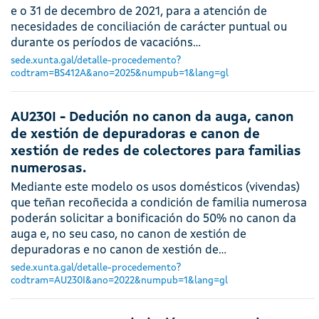
e o 31 de decembro de 2021, para a atención de
necesidades de conciliación de carácter puntual ou
durante os períodos de vacacións…
sede.xunta.gal/detalle-procedemento?
codtram=BS412A&ano=2025&numpub=1&lang=gl
AU230I - Dedución no canon da auga, canon
de xestión de depuradoras e canon de
xestión de redes de colectores para familias
numerosas.
Mediante este modelo os usos domésticos (vivendas)
que teñan recoñecida a condición de familia numerosa
poderán solicitar a bonificación do 50% no canon da
auga e, no seu caso, no canon de xestión de
depuradoras e no canon de xestión de…
sede.xunta.gal/detalle-procedemento?
codtram=AU230I&ano=2022&numpub=1&lang=gl