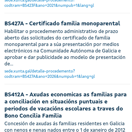
sede.xunta.gal/detalle-procedemento?
codtram=BS423F&ano=2021&numpub=1&lang=gl
BS427A - Certificado familia monoparental
Habilitar o procedemento administrativo de prazo
aberto das solicitudes do certificado de familia
monoparental para a súa presentación por medios
electrónicos na Comunidade Autónoma de Galicia e
aprobar e dar publicidade ao modelo de presentación
de…
sede.xunta.gal/detalle-procedemento?
codtram=BS427A&ano=2026&numpub=1&lang=gl
BS412A - Axudas economicas as familias para
a conciliación en situacións puntuais e
periodos de vacacións escolares a traves do
Bono Concilia Familia
Concesión de axudas ás familias residentes en Galicia
con nenos e nenas nados entre o 1 de xaneiro de 2012