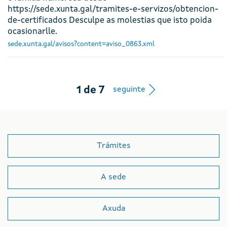
https://sede.xunta.gal/tramites-e-servizos/obtencion-
de-certificados Desculpe as molestias que isto poida
ocasionarlle.
sede.xunta.gal/avisos?content=aviso_0863.xml
Botón de nav
1
de
7
seguinte
Trámites
A sede
Axuda