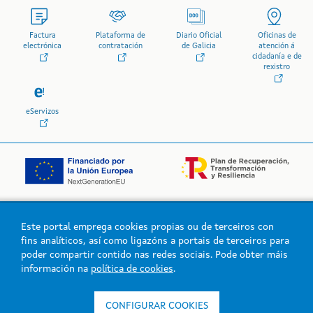
Factura
Plataforma de
Diario Oficial
Oficinas de
electrónica
contratación
de Galicia
atención á
cidadanía e de
rexistro
eServizos
Este portal emprega cookies propias ou de terceiros con
Logo da Xunta de Galicia
fins analíticos, así como ligazóns a portais de terceiros para
poder compartir contido nas redes sociais. Pode obter máis
información na
política de cookies
.
Xunta de Galicia. Información mantida e publicada na intranet pola
Xunta de Galicia
CONFIGURAR COOKIES
Atención á cidadanía