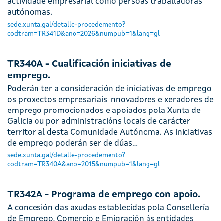
actividade empresarial como persoas traballadoras
autónomas.
sede.xunta.gal/detalle-procedemento?
codtram=TR341D&ano=2026&numpub=1&lang=gl
TR340A - Cualificación iniciativas de
emprego.
Poderán ter a consideración de iniciativas de emprego
os proxectos empresariais innovadores e xeradores de
emprego promocionados e apoiados pola Xunta de
Galicia ou por administracións locais de carácter
territorial desta Comunidade Autónoma. As iniciativas
de emprego poderán ser de dúas…
sede.xunta.gal/detalle-procedemento?
codtram=TR340A&ano=2015&numpub=1&lang=gl
TR342A - Programa de emprego con apoio.
A concesión das axudas establecidas pola Consellería
de Emprego, Comercio e Emigración ás entidades