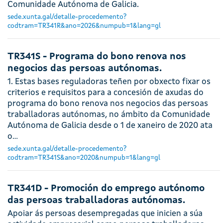
Comunidade Autónoma de Galicia.
sede.xunta.gal/detalle-procedemento?
codtram=TR341R&ano=2026&numpub=1&lang=gl
TR341S - Programa do bono renova nos
negocios das persoas autónomas.
1. Estas bases reguladoras teñen por obxecto fixar os
criterios e requisitos para a concesión de axudas do
programa do bono renova nos negocios das persoas
traballadoras autónomas, no ámbito da Comunidade
Autónoma de Galicia desde o 1 de xaneiro de 2020 ata
o…
sede.xunta.gal/detalle-procedemento?
codtram=TR341S&ano=2020&numpub=1&lang=gl
TR341D - Promoción do emprego autónomo
das persoas traballadoras autónomas.
Apoiar ás persoas desempregadas que inicien a súa