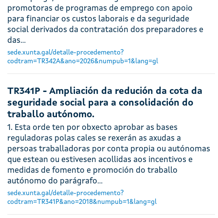
promotoras de programas de emprego con apoio
para financiar os custos laborais e da seguridade
social derivados da contratación dos preparadores e
das…
sede.xunta.gal/detalle-procedemento?
codtram=TR342A&ano=2026&numpub=1&lang=gl
TR341P - Ampliación da redución da cota da
seguridade social para a consolidación do
traballo autónomo.
1. Esta orde ten por obxecto aprobar as bases
reguladoras polas cales se rexerán as axudas a
persoas traballadoras por conta propia ou autónomas
que estean ou estivesen acollidas aos incentivos e
medidas de fomento e promoción do traballo
autónomo do parágrafo…
sede.xunta.gal/detalle-procedemento?
codtram=TR341P&ano=2018&numpub=1&lang=gl