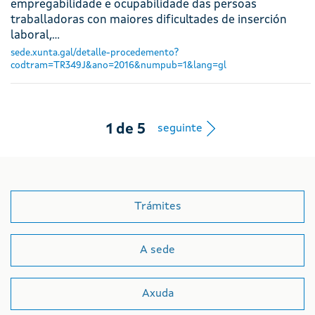
empregabilidade e ocupabilidade das persoas
traballadoras con maiores dificultades de inserción
laboral,…
sede.xunta.gal/detalle-procedemento?
codtram=TR349J&ano=2016&numpub=1&lang=gl
Botón de nav
1
de
5
seguinte
Trámites
A sede
Axuda