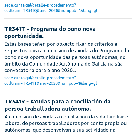
sede.xunta.gal/detalle-procedemento?
codtram=TR341Q&ano=2026&numpub=1&lang=gl
TR341T - Programa do bono nova
oportunidade.
Estas bases teñen por obxecto fixar os criterios e
requisitos para a concesión de axudas do Programa do
bono nova oportunidade das persoas autónomas, no
ámbito da Comunidade Autónoma de Galicia na súa
convocatoria para o ano 2020…
sede.xunta.gal/detalle-procedemento?
codtram=TR341T&ano=2020&numpub=1&lang=gl
TR341R - Axudas para a conciliación da
persoa traballadora autónoma.
A concesión de axudas á conciliación da vida familiar e
laboral de persoas traballadoras por conta propia ou
autónomas, que desenvolvan a súa actividade na