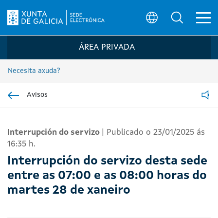
Ab
Búsqueda
Logo da Sede electrónica da Xunta de G
ÁREA PRIVADA
Necesita axuda?
Avisos
Ir á sección pai
Read
Interrupción do servizo
|
Publicado o 23/01/2025 ás
16:35 h.
Interrupción do servizo desta sede
entre as 07:00 e as 08:00 horas do
martes 28 de xaneiro