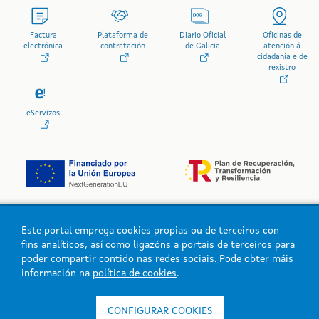
Factura
Plataforma de
Diario Oficial
Oficinas de
electrónica
contratación
de Galicia
atención á
cidadanía e de
rexistro
eServizos
Este portal emprega cookies propias ou de terceiros con
Logo da Xunta de Galicia
fins analíticos, así como ligazóns a portais de terceiros para
poder compartir contido nas redes sociais. Pode obter máis
información na
política de cookies
.
Xunta de Galicia. Información mantida e publicada na intranet pola
Xunta de Galicia
CONFIGURAR COOKIES
Atención á cidadanía